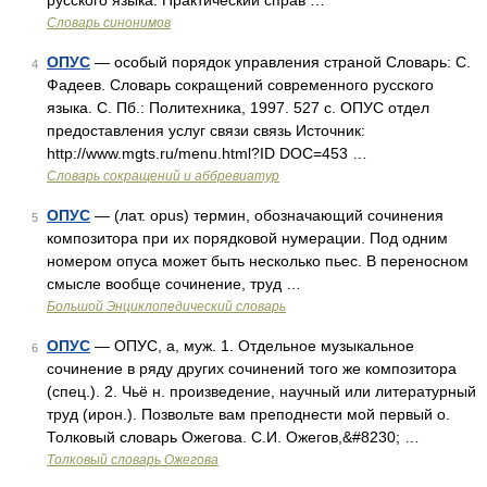
русского языка. Практический справ …
Словарь синонимов
ОПУС
— особый порядок управления страной Словарь: С.
4
Фадеев. Словарь сокращений современного русского
языка. С. Пб.: Политехника, 1997. 527 с. ОПУС отдел
предоставления услуг связи связь Источник:
http://www.mgts.ru/menu.html?ID DOC=453 …
Словарь сокращений и аббревиатур
ОПУС
— (лат. opus) термин, обозначающий сочинения
5
композитора при их порядковой нумерации. Под одним
номером опуса может быть несколько пьес. В переносном
смысле вообще сочинение, труд …
Большой Энциклопедический словарь
ОПУС
— ОПУС, а, муж. 1. Отдельное музыкальное
6
сочинение в ряду других сочинений того же композитора
(спец.). 2. Чьё н. произведение, научный или литературный
труд (ирон.). Позвольте вам преподнести мой первый о.
Толковый словарь Ожегова. С.И. Ожегов,&#8230; …
Толковый словарь Ожегова