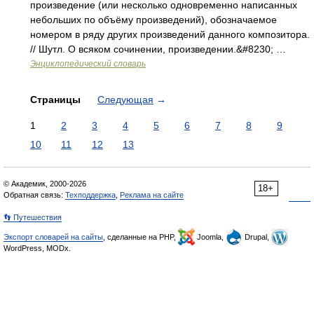
произведение (или несколько одновременно написанных
небольших по объёму произведений), обозначаемое
номером в ряду других произведений данного композитора.
// Шутл. О всяком сочинении, произведении.&#8230; …
Энциклопедический словарь
Страницы
Следующая
→
1
2
3
4
5
6
7
8
9
10
11
12
13
© Академик, 2000-2026
18+
Обратная связь:
Техподдержка
,
Реклама на сайте
👣 Путешествия
Экспорт словарей на сайты
, сделанные на PHP,
Joomla,
Drupal,
WordPress, MODx.