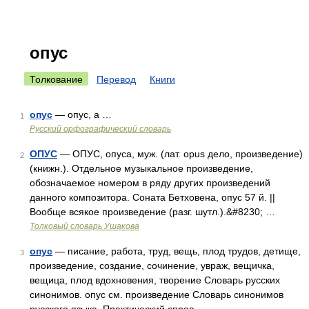
опус
Толкование
Перевод
Книги
опус
— опус, а …
1
Русский орфографический словарь
ОПУС
— ОПУС, опуса, муж. (лат. opus дело, произведение)
2
(книжн.). Отдельное музыкальное произведение,
обозначаемое номером в ряду других произведений
данного композитора. Соната Бетховена, опус 57 й. ||
Вообще всякое произведение (разг. шутл.).&#8230; …
Толковый словарь Ушакова
опус
— писание, работа, труд, вещь, плод трудов, детище,
3
произведение, создание, сочинение, увраж, вещичка,
вещица, плод вдохновения, творение Словарь русских
синонимов. опус см. произведение Словарь синонимов