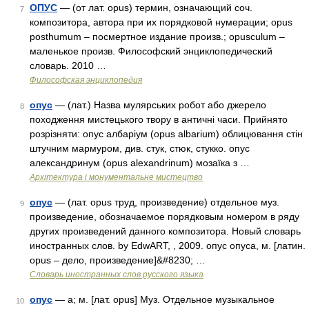
ОПУС
— (от лат. opus) термин, означающий соч.
7
композитора, автора при их порядковой нумерации; opus
posthumum – посмертное издание произв.; opusculum –
маленькое произв. Философский энциклопедический
словарь. 2010 …
Философская энциклопедия
опус
— (лат.) Назва мулярських робот або джерело
8
походження мистецького твору в античні часи. Прийнято
розрізняти: опус албаріум (opus albarium) облицювання стін
штучним мармуром, див. стук, стюк, стукко. опус
александринум (opus alexandrinum) мозаїка з …
Архітектура і монументальне мистецтво
опус
— (лат. opus труд, произведение) отдельное муз.
9
произведение, обозначаемое порядковым номером в ряду
других произведений данного композитора. Новый словарь
иностранных слов. by EdwART, , 2009. опус опуса, м. [латин.
opus – дело, произведение]&#8230; …
Словарь иностранных слов русского языка
опус
— а; м. [лат. opus] Муз. Отдельное музыкальное
10